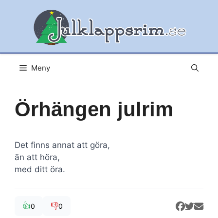
Hoppa
till
innehåll
Meny
Örhängen julrim
Det finns annat att göra,
än att höra,
med ditt öra.
👍
👎
0
0