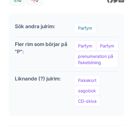
👍
👎
0
0
Sök andra julrim:
Parfym
Fler rim som börjar på
Parfym
Parfym
"P":
prenumeration på
fisketidning
Liknande (?) julrim:
Fiskekort
sagobok
CD-skiva