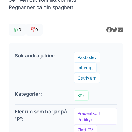
Regnar ner på din spaghetti
👍
👎
0
0
Sök andra julrim:
Pastaslev
Inbyggt
Ostrivjärn
Kategorier:
Kök
Fler rim som börjar på
Presentkort
"P":
Pedikyr
Platt TV