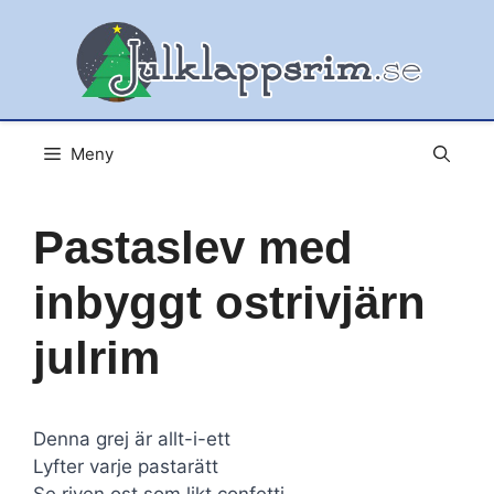
Hoppa
till
innehåll
Meny
Pastaslev med
inbyggt ostrivjärn
julrim
Denna grej är allt-i-ett
Lyfter varje pastarätt
Se riven ost som likt confetti