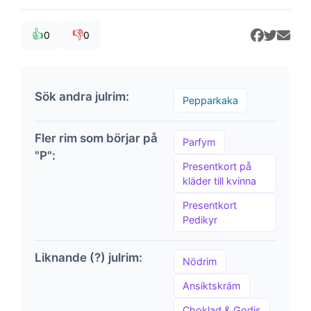
👍
👎
0
0
Sök andra julrim:
Pepparkaka
Fler rim som börjar på
Parfym
"P":
Presentkort på
kläder till kvinna
Presentkort
Pedikyr
Liknande (?) julrim:
Nödrim
Ansiktskräm
Choklad & Godis