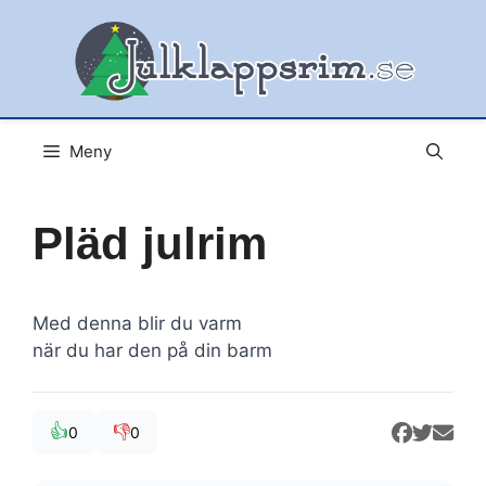
Hoppa
till
innehåll
Meny
Pläd julrim
Med denna blir du varm
när du har den på din barm
👍
👎
0
0