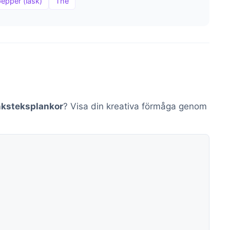
pepper (läsk)
Thé
nksteksplankor
? Visa din kreativa förmåga genom