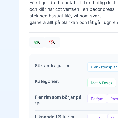
Först gör du din potatis till en fluffig duc
och klär haricot vertsen i en bacondress
stek sen hastigt filé, vit som svart
garnera allt på plankan och låt gå i ugn en
👍
👎
0
0
Sök andra julrim:
Planksteksplan
Kategorier:
Mat & Dryck
Fler rim som börjar på
Parfym
Pres
"P":
Liknande (?) julrim: