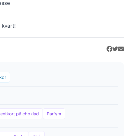
hesse
 kvart!
kor
entkort på choklad
Parfym