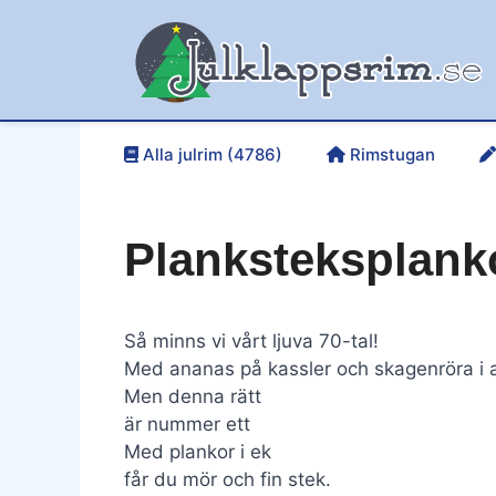
Hoppa
till
innehåll
Alla julrim (4786)
Rimstugan
Planksteksplanko
Så minns vi vårt ljuva 70-tal!
Med ananas på kassler och skagenröra i 
Men denna rätt
är nummer ett
Med plankor i ek
får du mör och fin stek.