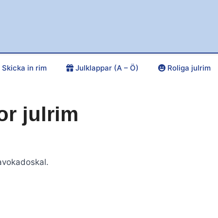
Skicka in rim
Julklappar (A – Ö)
Roliga julrim
r julrim
avokadoskal.