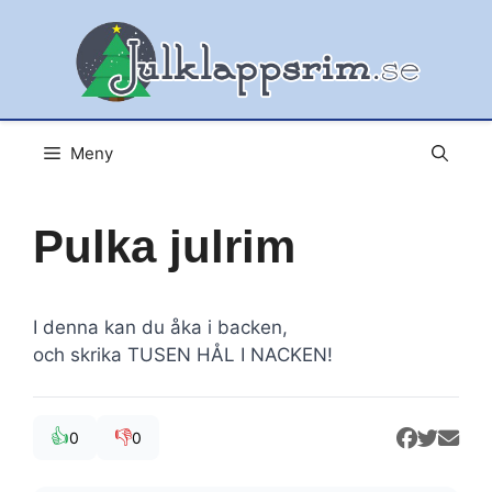
Hoppa
till
innehåll
Meny
Pulka julrim
I denna kan du åka i backen,
och skrika TUSEN HÅL I NACKEN!
👍
👎
0
0