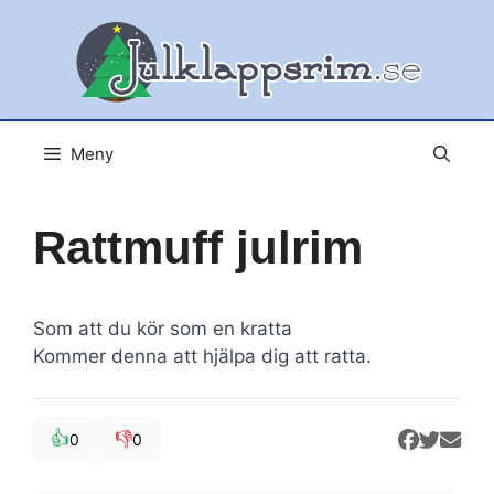
Hoppa
till
innehåll
Meny
Rattmuff julrim
Som att du kör som en kratta
Kommer denna att hjälpa dig att ratta.
👍
👎
0
0