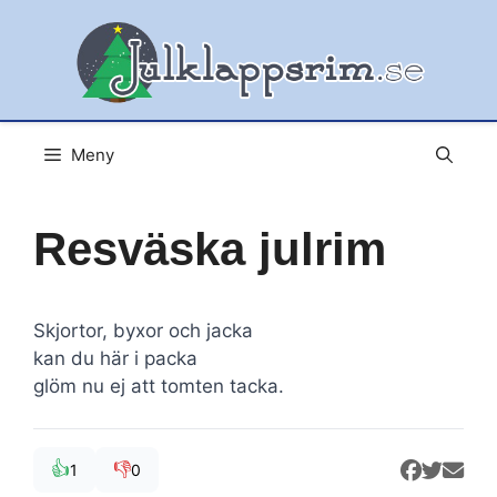
Hoppa
till
innehåll
Meny
Resväska julrim
Skjortor, byxor och jacka
kan du här i packa
glöm nu ej att tomten tacka.
👍
👎
1
0