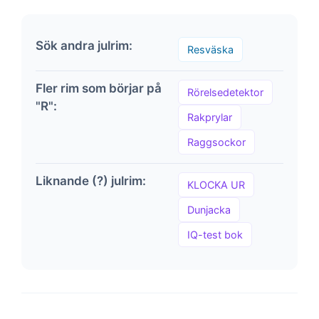
Sök andra julrim:
Resväska
Fler rim som börjar på
Rörelsedetektor
"R":
Rakprylar
Raggsockor
Liknande (?) julrim:
KLOCKA UR
Dunjacka
IQ-test bok