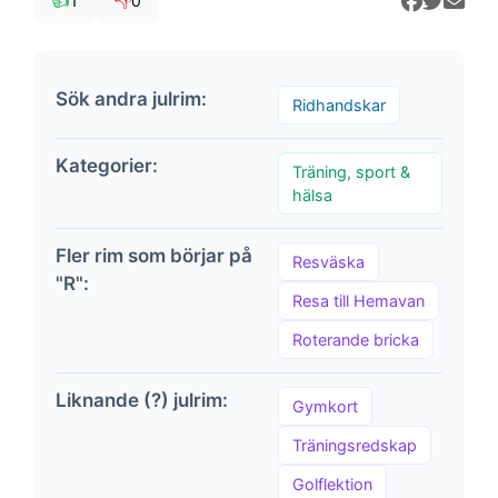
👍
👎
1
0
Sök andra julrim:
Ridhandskar
Kategorier:
Träning, sport &
hälsa
Fler rim som börjar på
Resväska
"R":
Resa till Hemavan
Roterande bricka
Liknande (?) julrim:
Gymkort
Träningsredskap
Golflektion