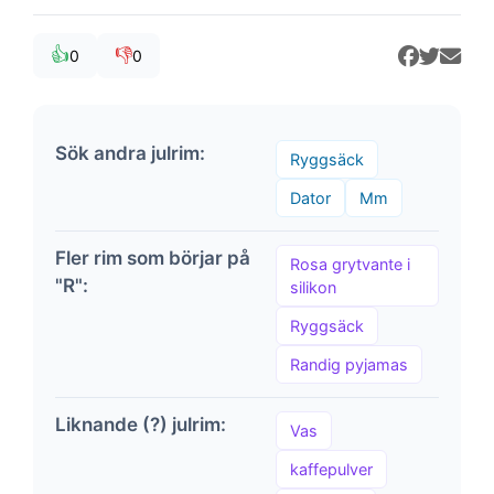
👍
👎
0
0
Sök andra julrim:
Ryggsäck
Dator
Mm
Fler rim som börjar på
Rosa grytvante i
"R":
silikon
Ryggsäck
Randig pyjamas
Liknande (?) julrim:
Vas
kaffepulver