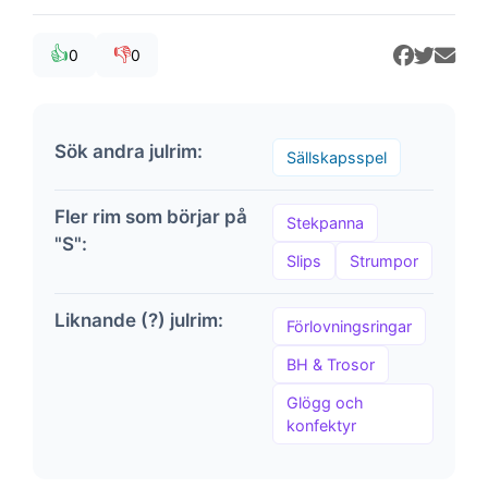
👍
👎
0
0
Sök andra julrim:
Sällskapsspel
Fler rim som börjar på
Stekpanna
"S":
Slips
Strumpor
Liknande (?) julrim:
Förlovningsringar
BH & Trosor
Glögg och
konfektyr