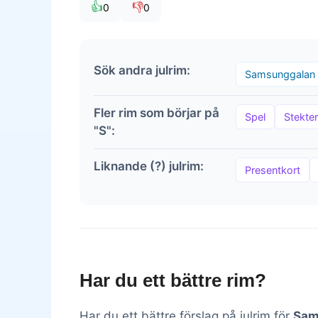
👍
👎
0
0
Sök andra julrim:
Samsunggalan
Fler rim som börjar på
Spel
Stekte
"S":
Liknande (?) julrim:
Presentkort
Har du ett bättre rim?
Har du ett bättre förslag på julrim för
Sam