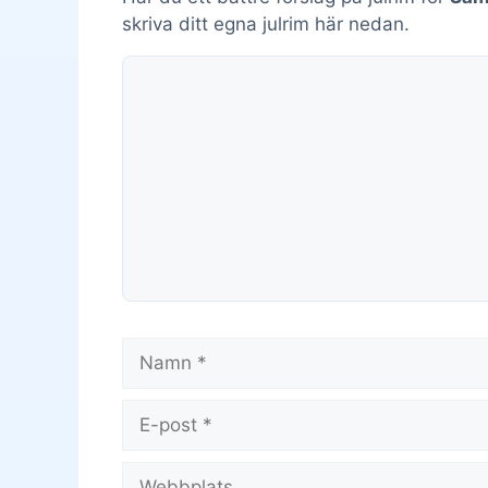
skriva ditt egna julrim här nedan.
Kommentar
Namn
E-
post
Webbplats