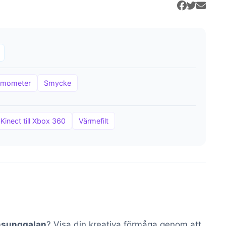
rmometer
Smycke
Kinect till Xbox 360
Värmefilt
sunggalan
? Visa din kreativa förmåga genom att