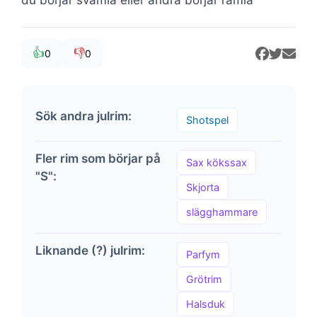
👍
👎
0
0
Sök andra julrim:
Shotspel
Fler rim som börjar på
Sax kökssax
"S":
Skjorta
slägghammare
Liknande (?) julrim:
Parfym
Grötrim
Halsduk