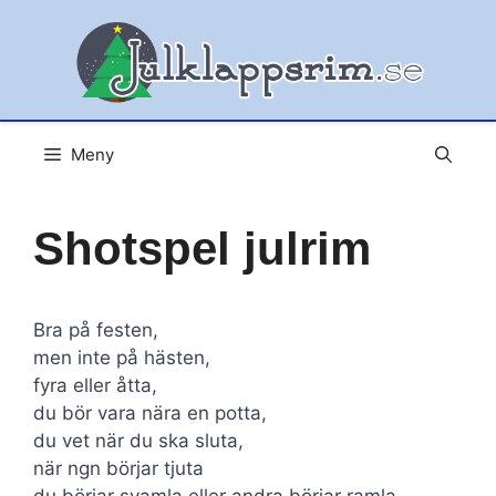
Hoppa
till
innehåll
Meny
Shotspel julrim
Bra på festen,
men inte på hästen,
fyra eller åtta,
du bör vara nära en potta,
du vet när du ska sluta,
när ngn börjar tjuta
du börjar svamla eller andra börjar ramla