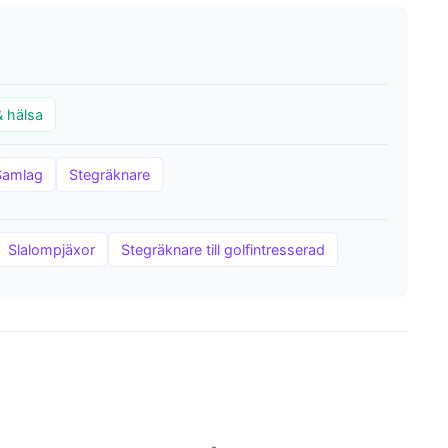
& hälsa
Samlag
Stegräknare
Slalompjäxor
Stegräknare till golfintresserad