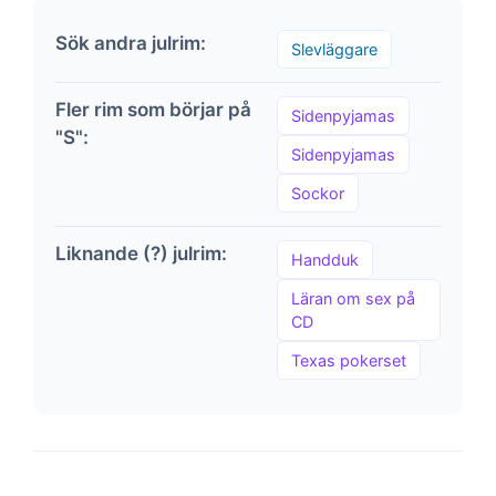
Sök andra julrim:
Slevläggare
Fler rim som börjar på
Sidenpyjamas
"S":
Sidenpyjamas
Sockor
Liknande (?) julrim:
Handduk
Läran om sex på
CD
Texas pokerset