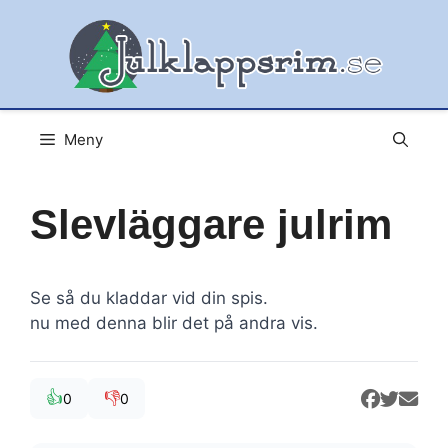
Hoppa
till
innehåll
Meny
Slevläggare julrim
Se så du kladdar vid din spis.
nu med denna blir det på andra vis.
👍
👎
0
0