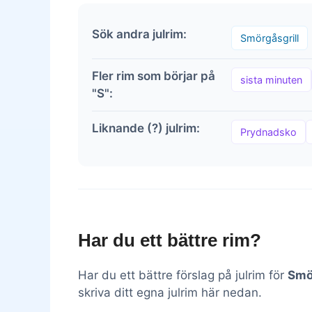
Sök andra julrim:
Smörgåsgrill
Fler rim som börjar på
sista minuten
"S":
Liknande (?) julrim:
Prydnadsko
Har du ett bättre rim?
Har du ett bättre förslag på julrim för
Smö
skriva ditt egna julrim här nedan.