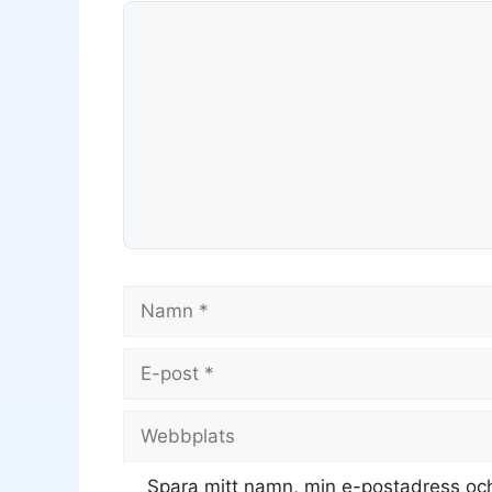
Kommentar
Namn
E-
post
Webbplats
Spara mitt namn, min e-postadress och