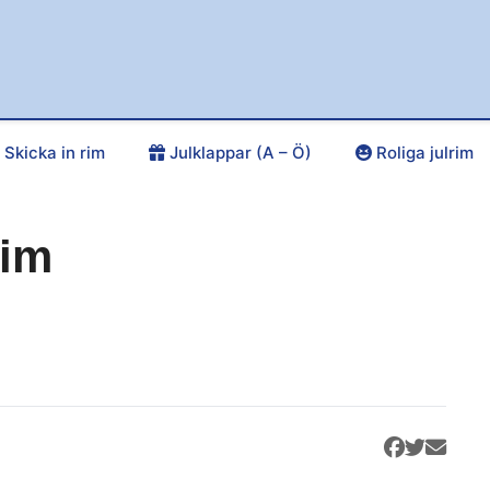
Skicka in rim
Julklappar (A – Ö)
Roliga julrim
rim