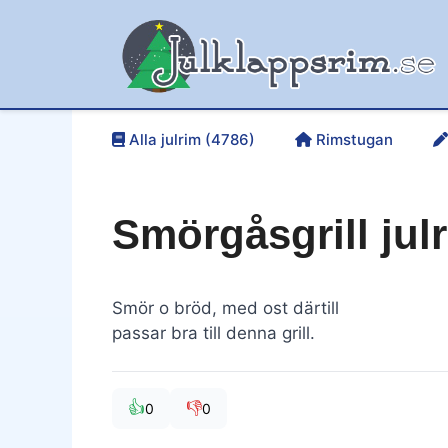
Hoppa
till
innehåll
Alla julrim (4786)
Rimstugan
Smörgåsgrill jul
Smör o bröd, med ost därtill
passar bra till denna grill.
👍
👎
0
0