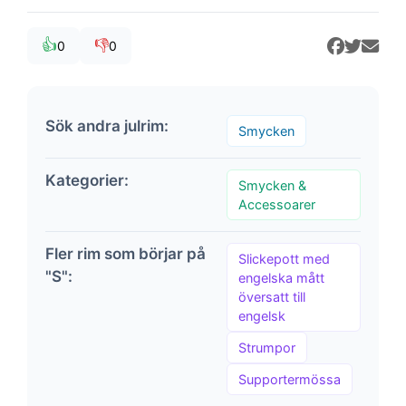
👍
👎
0
0
Sök andra julrim:
Smycken
Kategorier:
Smycken &
Accessoarer
Fler rim som börjar på
Slickepott med
"S":
engelska mått
översatt till
engelsk
Strumpor
Supportermössa