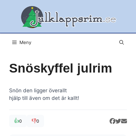
Hoppa
till
innehåll
Meny
Snöskyffel julrim
Snön den ligger överallt
hjälp till även om det är kallt!
👍
👎
0
0