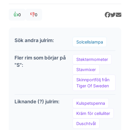
👍
👎
0
0
Sök andra julrim:
Solcellslampa
Fler rim som börjar på
Stektermometer
"S":
Stavmixer
Skinnportfölj från
Tiger Of Sweden
Liknande (?) julrim:
Kulspetspenna
Kräm för celluliter
Duschtvål