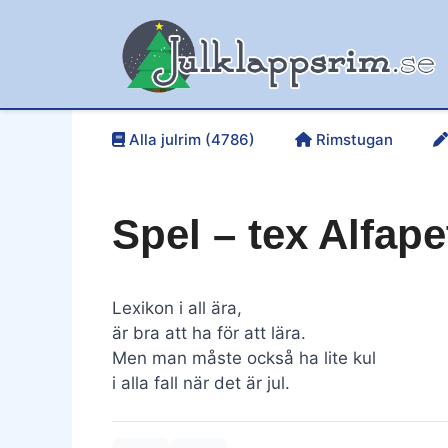
Hoppa
till
innehåll
Alla julrim (4786)
Rimstugan
Spel – tex Alfape
Lexikon i all ära,
är bra att ha för att lära.
Men man måste också ha lite kul
i alla fall när det är jul.