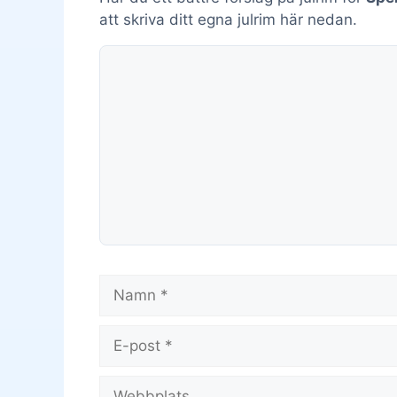
att skriva ditt egna julrim här nedan.
Kommentar
Namn
E-
post
Webbplats