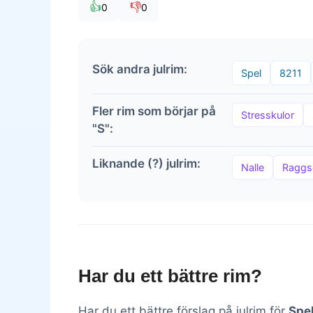
👍
👎
0
0
Sök andra julrim:
Spel
8211
Fler rim som börjar på
Stresskulor
"S":
Liknande (?) julrim:
Nalle
Raggs
Har du ett bättre rim?
Har du ett bättre förslag på julrim för
Spel