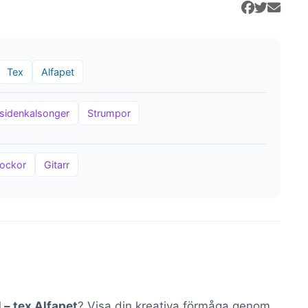
Tex
Alfapet
sidenkalsonger
Strumpor
ockor
Gitarr
 – tex Alfapet
? Visa din kreativa förmåga genom