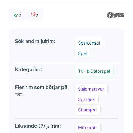
👍
👎
0
0
Sök andra julrim:
Spelkonsol
Spel
Kategorier:
TV- & Datorspel
Fler rim som börjar på
Slalomstavar
"S":
Spargris
Strumpor
Liknande (?) julrim:
Minecraft