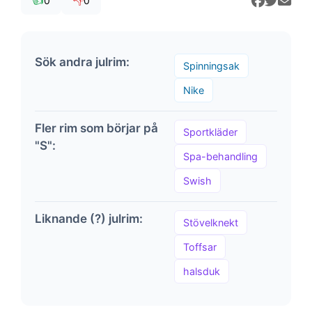
👍
👎
0
0
Sök andra julrim:
Spinningsak
Nike
Fler rim som börjar på
Sportkläder
"S":
Spa-behandling
Swish
Liknande (?) julrim:
Stövelknekt
Toffsar
halsduk