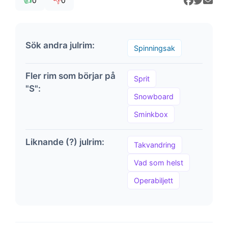
👍
👎
0
0
Sök andra julrim:
Spinningsak
Fler rim som börjar på
Sprit
"S":
Snowboard
Sminkbox
Liknande (?) julrim:
Takvandring
Vad som helst
Operabiljett