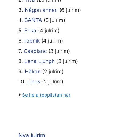
3.
Någon annan
(6 julrim)
4.
SANTA
(5 julrim)
5.
Erika
(4 julrim)
6.
robnik
(4 julrim)
7.
Casblanc
(3 julrim)
8.
Lena Ljungh
(3 julrim)
9.
Håkan
(2 julrim)
10.
Linus
(2 julrim)
Se hela topplistan här
Nya julrim