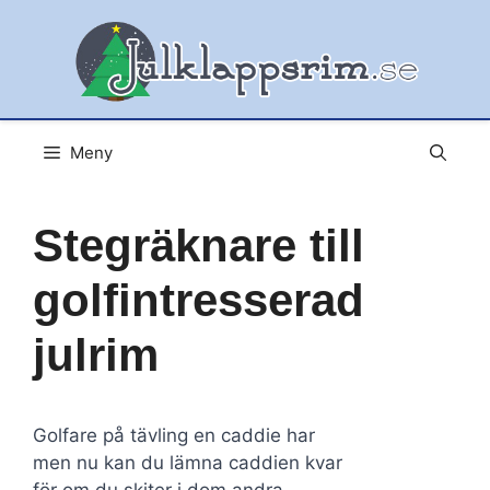
Hoppa
till
innehåll
Meny
Stegräknare till
golfintresserad
julrim
Golfare på tävling en caddie har
men nu kan du lämna caddien kvar
för om du skiter i dom andra