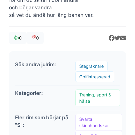
och börjar vandra
så vet du ändå hur lång banan var.
👍
👎
0
0
Sök andra julrim:
Stegräknare
Golfintresserad
Kategorier:
Träning, sport &
hälsa
Fler rim som börjar på
Svarta
"S":
skinnhandskar