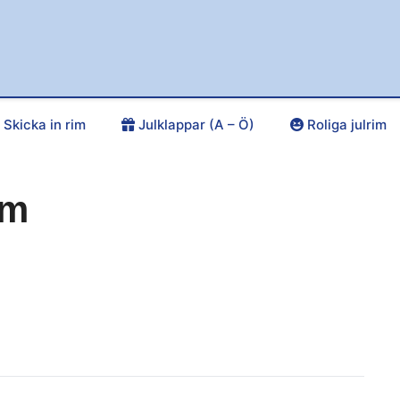
Skicka in rim
Julklappar (A – Ö)
Roliga julrim
im