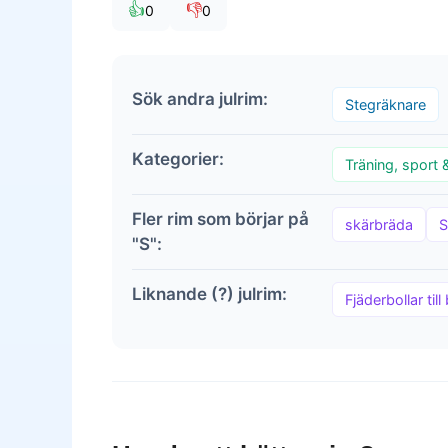
👍
👎
0
0
Sök andra julrim:
Stegräknare
Kategorier:
Träning, sport 
Fler rim som börjar på
skärbräda
S
"S":
Liknande (?) julrim:
Fjäderbollar til