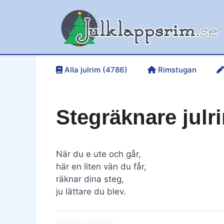
Hoppa
till
innehåll
Alla julrim (4786)
Rimstugan
Stegräknare julr
När du e ute och går,
här en liten vän du får,
räknar dina steg,
ju lättare du blev.