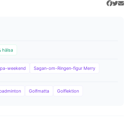
& hälsa
pa-weekend
Sagan-om-Ringen-figur Merry
l badminton
Golfmatta
Golflektion