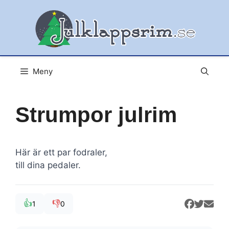
Hoppa
till
innehåll
Meny
Strumpor julrim
Här är ett par fodraler,
till dina pedaler.
👍
👎
1
0