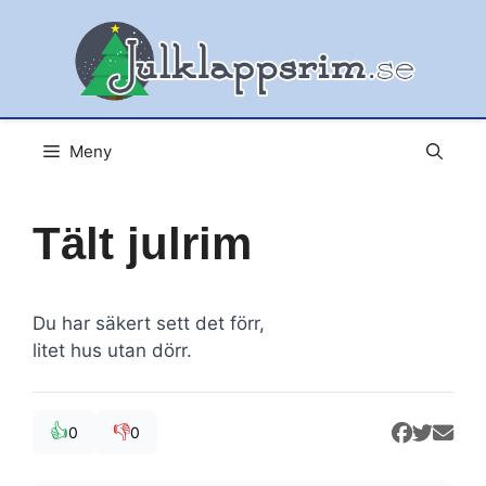
Hoppa
till
innehåll
Meny
Tält julrim
Du har säkert sett det förr,
litet hus utan dörr.
👍
👎
0
0