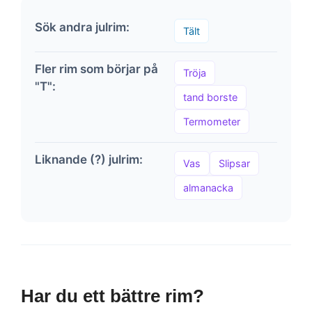
Sök andra julrim:
Tält
Fler rim som börjar på
Tröja
"T":
tand borste
Termometer
Liknande (?) julrim:
Vas
Slipsar
almanacka
Har du ett bättre rim?