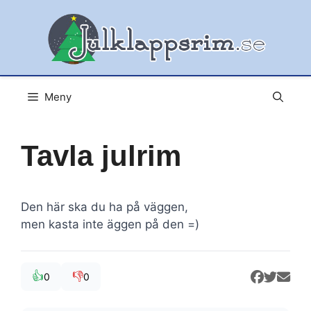
Hoppa
till
innehåll
Meny
Tavla julrim
Den här ska du ha på väggen,
men kasta inte äggen på den =)
👍
👎
0
0