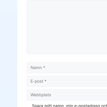
Kommentar
Namn
E-
post
Webbplats
Spara mitt namn, min e-postadress och