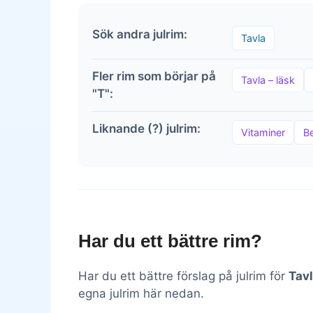
Sök andra julrim:
Tavla
Fler rim som börjar på
Tavla – läsk
"T":
Liknande (?) julrim:
Vitaminer
B
Har du ett bättre rim?
Har du ett bättre förslag på julrim för
Tav
egna julrim här nedan.