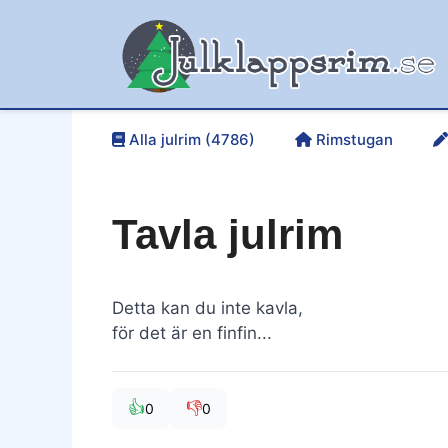
Hoppa
till
innehåll
Alla julrim (4786)
Rimstugan
Tavla julrim
Detta kan du inte kavla,
för det är en finfin...
👍
👎
0
0