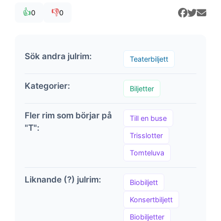
👍
👎
0
0
Sök andra julrim:
Teaterbiljett
Kategorier:
Biljetter
Fler rim som börjar på
Till en buse
"T":
Trisslotter
Tomteluva
Liknande (?) julrim:
Biobiljett
Konsertbiljett
Biobiljetter