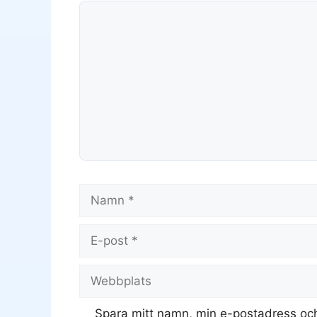
Kommentar
Namn
E-
post
Webbplats
Spara mitt namn, min e-postadress och