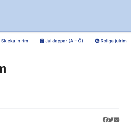
Skicka in rim
Julklappar (A – Ö)
Roliga julrim
im