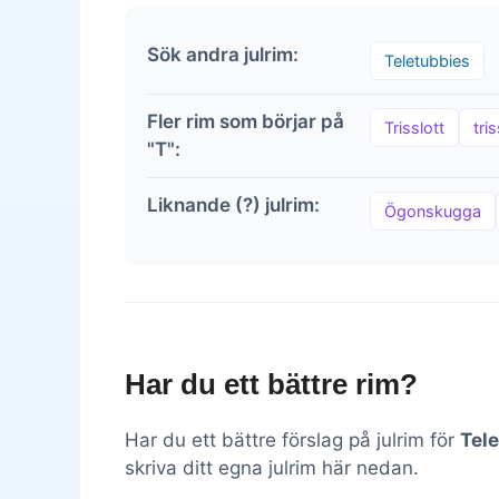
Sök andra julrim:
Teletubbies
Fler rim som börjar på
Trisslott
tris
"T":
Liknande (?) julrim:
Ögonskugga
Har du ett bättre rim?
Har du ett bättre förslag på julrim för
Tel
skriva ditt egna julrim här nedan.