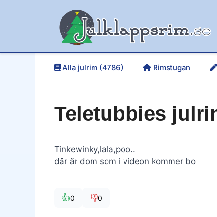
Hoppa
till
innehåll
Alla julrim (4786)
Rimstugan
Teletubbies julr
Tinkewinky,lala,poo..
där är dom som i videon kommer bo
👍
👎
0
0