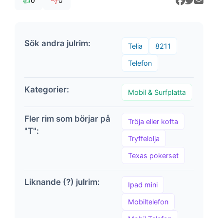
👍
👎
0
0
Sök andra julrim:
Telia
8211
Telefon
Kategorier:
Mobil & Surfplatta
Fler rim som börjar på
Tröja eller kofta
"T":
Tryffelolja
Texas pokerset
Liknande (?) julrim:
Ipad mini
Mobiltelefon