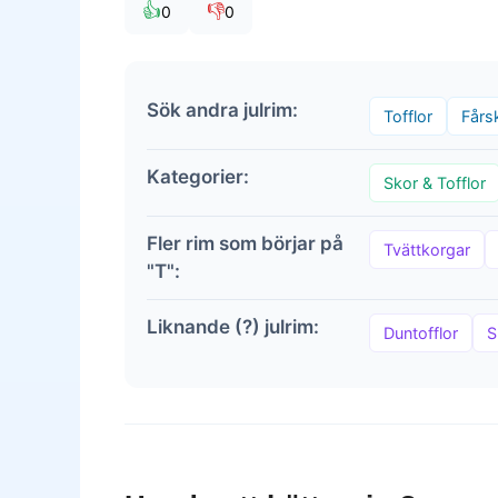
👍
👎
0
0
Sök andra julrim:
Tofflor
Fårs
Kategorier:
Skor & Tofflor
Fler rim som börjar på
Tvättkorgar
"T":
Liknande (?) julrim:
Duntofflor
S