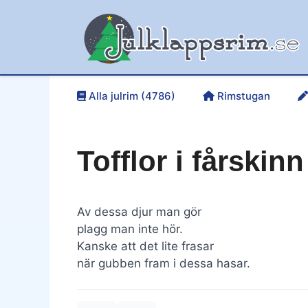
Hoppa
till
innehåll
Alla julrim (4786)
Rimstugan
Tofflor i fårskinn
Av dessa djur man gör
plagg man inte hör.
Kanske att det lite frasar
när gubben fram i dessa hasar.