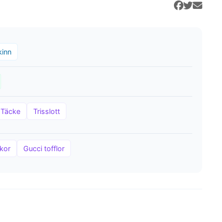
kinn
Täcke
Trisslott
kor
Gucci tofflor