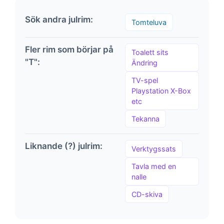
Sök andra julrim:
Tomteluva
Fler rim som börjar på
Toalett sits
"T":
Ändring
TV-spel
Playstation X-Box
etc
Tekanna
Liknande (?) julrim:
Verktygssats
Tavla med en
nalle
CD-skiva