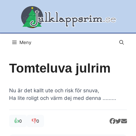
Hoppa
till
innehåll
Meny
Tomteluva julrim
Nu är det kallt ute och risk för snuva,
Ha lite roligt och värm dej med denna .........
👍
👎
0
0