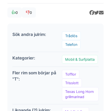
👍
👎
0
0
Sök andra julrim:
Trådlös
Telefon
Kategorier:
Mobil & Surfplatta
Fler rim som börjar på
Tofflor
"T":
Trisslott
Texas Long Horn
grillmarinad
Liknande (?) julrim: