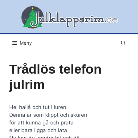
Hoppa
till
innehåll
Meny
Trådlös telefon
julrim
Hej hallå och tut i luren.
Denna är som klippt och skuren
för att kunna gå och prata
eller bara ligga och lata.
Nu kan du vandra hit och dit,