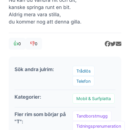
kanske springa runt en bit.
Aldrig mera vara stilla,
du kommer nog att denna gilla.
👍
👎
0
0
Sök andra julrim:
Trådlös
Telefon
Kategorier:
Mobil & Surfplatta
Fler rim som börjar på
Tandborstmugg
"T":
Tidningsprenumeration