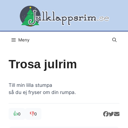
Hoppa
till
innehåll
Meny
Trosa julrim
Till min lilla stumpa
så du ej fryser om din rumpa.
👍
👎
0
0