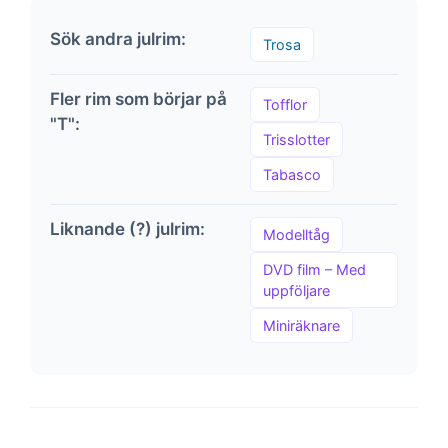
Sök andra julrim:
Trosa
Fler rim som börjar på
Tofflor
"T":
Trisslotter
Tabasco
Liknande (?) julrim:
Modelltåg
DVD film – Med
uppföljare
Miniräknare