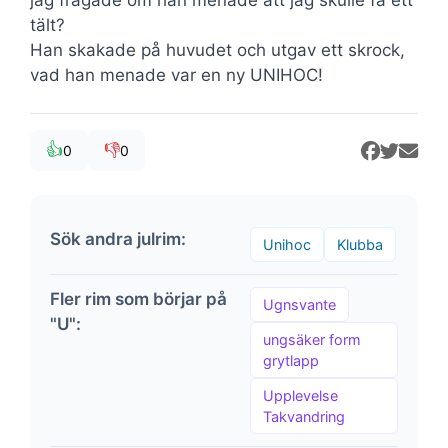
tält?
Han skakade på huvudet och utgav ett skrock,
vad han menade var en ny UNIHOC!
👍
👎
0
0
Sök andra julrim:
Unihoc
Klubba
Fler rim som börjar på
Ugnsvante
"U":
ungsäker form
grytlapp
Upplevelse
Takvandring