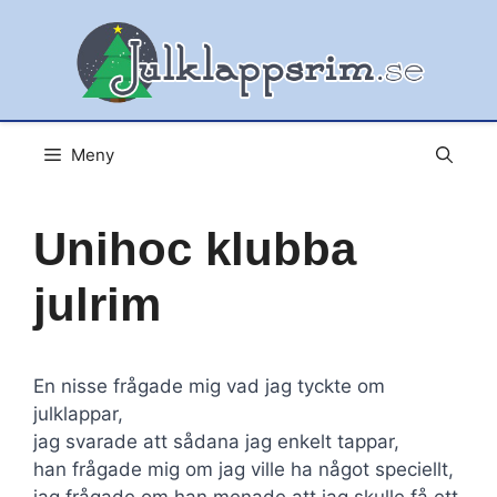
Hoppa
till
innehåll
Meny
Unihoc klubba
julrim
En nisse frågade mig vad jag tyckte om
julklappar,
jag svarade att sådana jag enkelt tappar,
han frågade mig om jag ville ha något speciellt,
jag frågade om han menade att jag skulle få ett