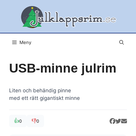
Hoppa
till
innehåll
Meny
USB-minne julrim
Liten och behändig pinne
med ett rätt gigantiskt minne
👍
👎
0
0