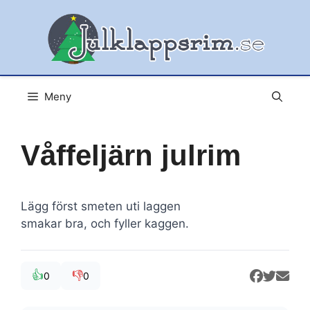
Hoppa
till
innehåll
Meny
Våffeljärn julrim
Lägg först smeten uti laggen
smakar bra, och fyller kaggen.
👍
👎
0
0