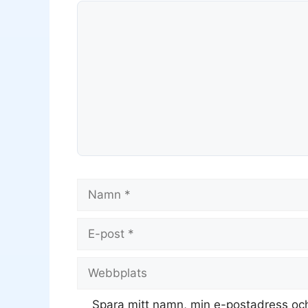
Kommentar
Namn
E-
post
Webbplats
Spara mitt namn, min e-postadress och