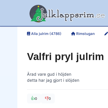
Hoppa
till
innehåll
Alla julrim (4786)
Rimstugan
Valfri pryl julrim
Ärad vare gud i höjden
detta har jag gjort i slöjden
👍
👎
0
0