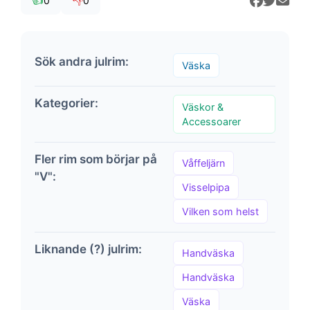
👍
👎
0
0
Sök andra julrim:
Väska
Kategorier:
Väskor &
Accessoarer
Fler rim som börjar på
Våffeljärn
"V":
Visselpipa
Vilken som helst
Liknande (?) julrim:
Handväska
Handväska
Väska