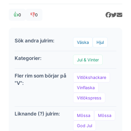
👍
👎
0
0
Sök andra julrim:
Väska
Hjul
Kategorier:
Jul & Vinter
Fler rim som börjar på
Vitlökshackare
"V":
Vinflaska
Vitlökspress
Liknande (?) julrim:
Mössa
Mössa
God Jul