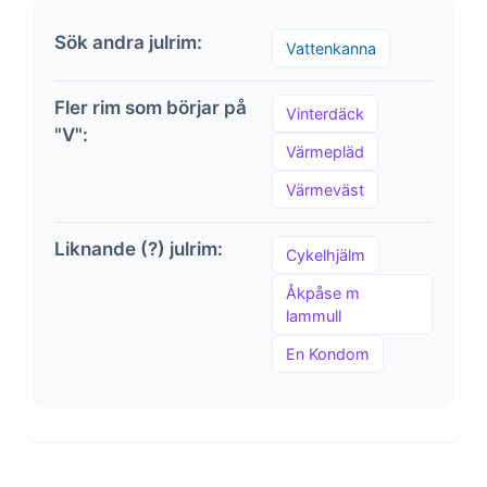
Sök andra julrim:
Vattenkanna
Fler rim som börjar på
Vinterdäck
"V":
Värmepläd
Värmeväst
Liknande (?) julrim:
Cykelhjälm
Åkpåse m
lammull
En Kondom