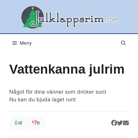
Hoppa
till
innehåll
Meny
Vattenkanna julrim
Något för dina vänner som dricker sunt
Nu kan du bjuda laget runt
👍
👎
0
0