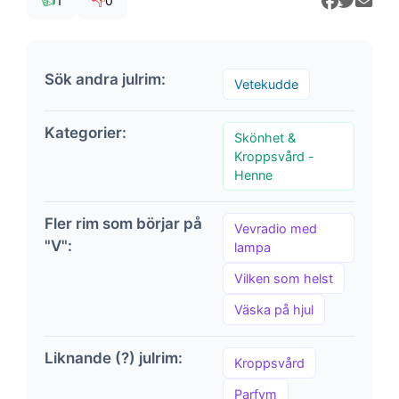
👍
👎
1
0
Sök andra julrim:
Vetekudde
Kategorier:
Skönhet &
Kroppsvård -
Henne
Fler rim som börjar på
Vevradio med
"V":
lampa
Vilken som helst
Väska på hjul
Liknande (?) julrim:
Kroppsvård
Parfym