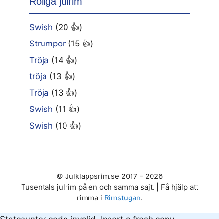
Roliga julrim
Swish
(20 👍)
Strumpor
(15 👍)
Tröja
(14 👍)
tröja
(13 👍)
Tröja
(13 👍)
Swish
(11 👍)
Swish
(10 👍)
© Julklappsrim.se 2017 - 2026
Tusentals julrim på en och samma sajt. | Få hjälp att
rimma i
Rimstugan
.
Statcounter code invalid. Insert a fresh copy.