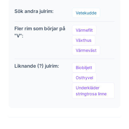
Sök andra julrim:
Vetekudde
Fler rim som börjar på
Värmefilt
"V":
Växthus
Värmeväst
Liknande (?) julrim:
Biobiljett
Osthyvel
Underkläder
stringtrosa linne