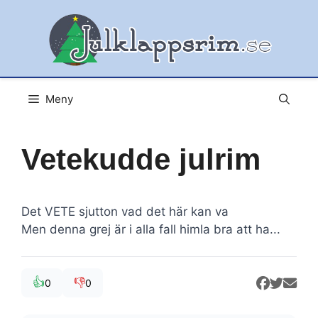
Hoppa
till
innehåll
Meny
Vetekudde julrim
Det VETE sjutton vad det här kan va
Men denna grej är i alla fall himla bra att ha...
👍
👎
0
0