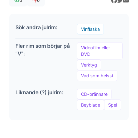
👍
👎
0
0
Sök andra julrim:
Vinflaska
Fler rim som börjar på
Videofilm eller
"V":
DVD
Verktyg
Vad som helsst
Liknande (?) julrim:
CD-brännare
Beyblade
Spel