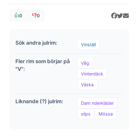
👍
👎
0
0
Sök andra julrim:
Vinställ
Fler rim som börjar på
Våg
"V":
Vinterdäck
Väska
Liknande (?) julrim:
Dam nderkläder
slips
Mössa