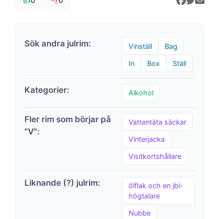
👍
👎
0
0
Sök andra julrim:
Vinställ
Bag
In
Box
Ställ
Kategorier:
Alkohol
Fler rim som börjar på
Vattentäta säckar
"V":
Vinterjacka
Visitkortshållare
Liknande (?) julrim:
ölflak och en jbl-
högtalare
Nubbe